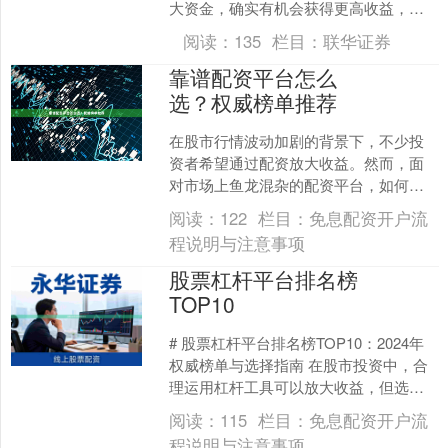
大资金，确实有机会获得更高收益，但
同时也伴随着更大的风险。如何在众多
阅读：
135
栏目：
联华证券
配资平台中找到安全可靠、....
靠谱配资平台怎么
选？权威榜单推荐
在股市行情波动加剧的背景下，不少投
资者希望通过配资放大收益。然而，面
对市场上鱼龙混杂的配资平台，如何挑
选一个**靠谱配资平台**成为关键。本文
阅读：
122
栏目：
免息配资开户流
结合行业调研与用户....
程说明与注意事项
股票杠杆平台排名榜
TOP10
# 股票杠杆平台排名榜TOP10：2024年
权威榜单与选择指南 在股市投资中，合
理运用杠杆工具可以放大收益，但选择
正规可靠的平台至关重要。本文基于安
阅读：
115
栏目：
免息配资开户流
全性、费率、....
程说明与注意事项