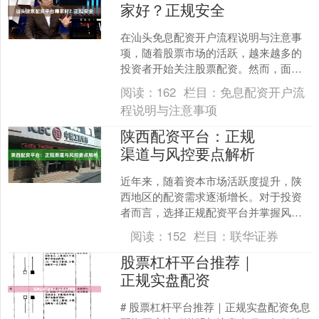
家好？正规安全
在汕头免息配资开户流程说明与注意事
项，随着股票市场的活跃，越来越多的
投资者开始关注股票配资。然而，面对
市场上众多的配资平台，如何选择一家
阅读：
162
栏目：
免息配资开户流
正规安全的平台成为投资者....
程说明与注意事项
陕西配资平台：正规
渠道与风控要点解析
近年来，随着资本市场活跃度提升，陕
西地区的配资需求逐渐增长。对于投资
者而言，选择正规配资平台并掌握风控
要点，是保障资金安全的关键。本文将
阅读：
152
栏目：
联华证券
围绕陕西配资市场免息配资....
股票杠杆平台推荐｜
正规实盘配资
# 股票杠杆平台推荐｜正规实盘配资免息