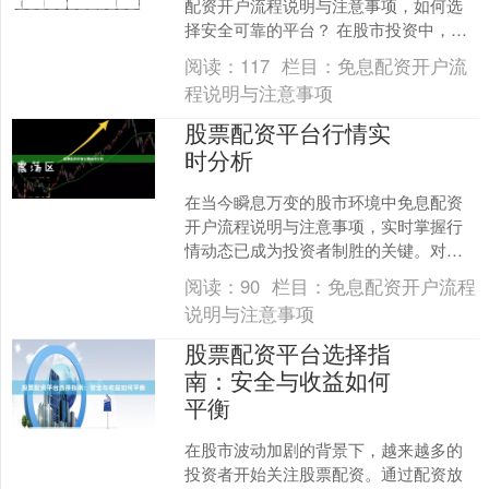
配资开户流程说明与注意事项，如何选
择安全可靠的平台？ 在股市投资中，合
理使用杠杆可以放大收益，但选择一家
阅读：
117
栏目：
免息配资开户流
正规的股票杠杆平台....
程说明与注意事项
股票配资平台行情实
时分析
在当今瞬息万变的股市环境中免息配资
开户流程说明与注意事项，实时掌握行
情动态已成为投资者制胜的关键。对于
使用股票配资平台的投资者而言，行情
阅读：
90
栏目：
免息配资开户流程
实时分析不仅是捕捉交易机....
说明与注意事项
股票配资平台选择指
南：安全与收益如何
平衡
在股市波动加剧的背景下，越来越多的
投资者开始关注股票配资。通过配资放