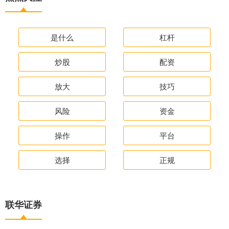
是什么
杠杆
炒股
配资
放大
技巧
风险
资金
操作
平台
选择
正规
联华证券