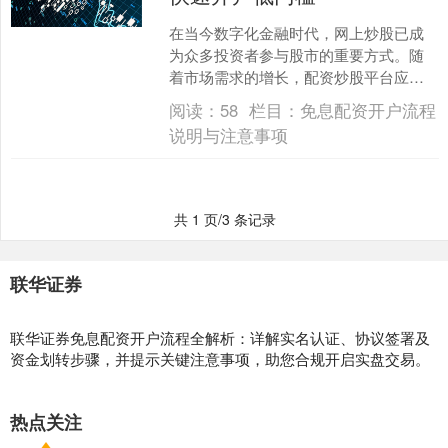
在当今数字化金融时代，网上炒股已成
为众多投资者参与股市的重要方式。随
着市场需求的增长，配资炒股平台应运
而生，为投资者提供了放大资金杠杆的
阅读：
58
栏目：
免息配资开户流程
机会。然而，面对琳琅满目....
说明与注意事项
共 1 页/3 条记录
联华证券
联华证券免息配资开户流程全解析：详解实名认证、协议签署及
资金划转步骤，并提示关键注意事项，助您合规开启实盘交易。
热点关注