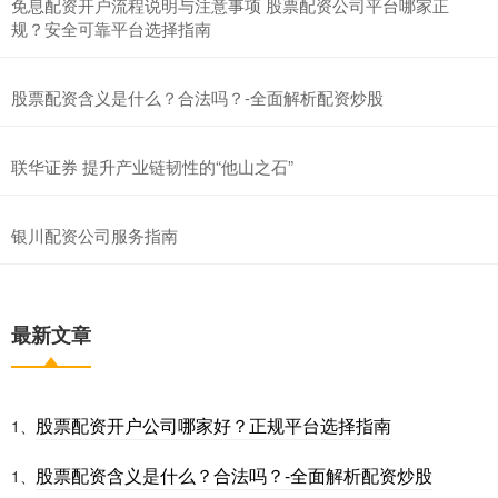
免息配资开户流程说明与注意事项 股票配资公司平台哪家正
规？安全可靠平台选择指南
股票配资含义是什么？合法吗？-全面解析配资炒股
联华证券 提升产业链韧性的“他山之石”
银川配资公司服务指南
最新文章
股票配资开户公司哪家好？正规平台选择指南
1、
股票配资含义是什么？合法吗？-全面解析配资炒股
1、