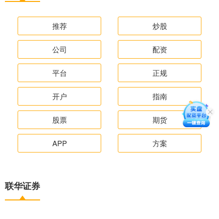
推荐
炒股
公司
配资
平台
正规
开户
指南
股票
期货
APP
方案
联华证券