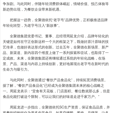
争加剧。与此同时，伴随年轻消费群体崛起，情绪价值、悦己体验等
新趋势出现，为餐饮企业带来新机遇。
把握这一趋势，全聚德依托“老字号”品牌优势，正积极推进品牌
年轻化转型，为老字号注入“新故事”。
全聚德集团党委书记、董事、总经理周延龙介绍，品牌年轻化的
关键是如何在守正创新这样一个大的框架之下，既做好原汁原味的技
艺传承，也做好表达形式的创新。过去五年，全聚德在新场景、新产
品、新渠道、新内容四个维度上做了一系列探索和尝试，也取得了一
定成效。未来，全聚德集团还将继续通过系统的年轻化战略，在场
景、产品、渠道与内容上持续创新，更好地展现出老字号在新时代的
生命力与吸引力。
与此同时，全聚德通过“餐饮产品食品化”，持续拓宽消费场景。
据了解，“餐饮产品食品化”已经成为全聚德集团未来的核心战略之
一。周延龙表示：“堂食有天花板，门店面积、餐位数就那么多，但是
食品化能打破这个限制，可以让我们的好味道走进千家万户。”
周延龙进一步指出，全聚德依托SC生产资质，保证食品品质，并
将餐饮经验转化为更多包装食品，如真空烤鸭、酱肉、月饼等，让各