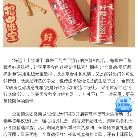
“好运上上签饼干”将饼干与当下流行的抽签相结合，每根饼干都
藏着好运祝福，让享用零食的过程充满惊喜与期待；“全聚德·零研所
抓财包”采用毛绒元宝造型，既是零食礼包包装，又是能背出门的可爱
斜挎包，既满足味蕾的享受，也传递出轻松悦己的生活态度；“全聚德
·零研所包你满意礼箱”更是好吃又实用的新年好礼，采用质感红色“小
行李箱”设计，吃完零食秒变收纳神器，让年礼不止于一时享用，更是
延续陪伴的温情。
全聚德集团微商城“全记货铺”同期开启春节年货节大集活动，甄
选丰盛年夜饭礼盒、暖心福煲礼盒、醇香咸鸭蛋礼盒、美味熟食礼盒
及各类精选年货。活动期间更推出重磅年货福利。全聚德福煲礼盒暖
心开团，双享优惠；全聚德招牌年夜饭礼盒价格直降，还有丰泽园熟