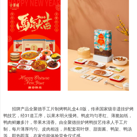
招牌产品全聚德手工片制烤鸭礼盒4.0版，传承国家级非遗挂炉烤
鸭技艺，经31道工序，以果木明火慢烤。鸭皮均匀枣红、薄脆如纸，
鸭肉鲜嫩多汁，带果木清香。由全聚德挂炉烤鸭技艺传承人手工片
制，每片薄厚均匀、皮肉相连，并配套荷叶饼、甜面酱、鸭架、鸭汤
等，即热即享，在家也能体验堂食仪式感。