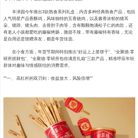
丰泽园今年推出3款熟食系列礼盒，内含多种经典熟食产品，包括
人气明星产品香酥鸡，风味独特的五香烧鸡，以及酱香浓郁的猪耳
朵、猪蹄、猪头肉、去骨肘子肉等，含有颗颗饱满松子仁的肉肚，还
有老人小孩都爱吃的藤椒烤肠，微甜不辣，带有藤椒特有香味，无论
是自用还是馈赠亲友，都是年货佳选。
在小食方面，年货节期间特别推出“好运上上签饼干”、“全聚德·零
研所抓财包”、“全聚德·零研所包你满意礼箱”三款产品，精准呼应年轻
群体对趣味与情感联结的消费需求。
**一、 高杠杆的双刃剑：收益放大，风险倍增**