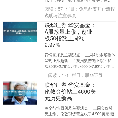
士丹利基金投资总监、基金经理雷志勇
阅读：
57
栏目：
免息配资开户流程
拿下2024年公募....
说明与注意事项
联华证券 华安基金：
A股放量上涨，创业
板50指数上周涨
2.97%
行情回顾及主要观点： 上周A股市场整体
呈现上涨趋势，主要指数普遍上涨：沪
深300涨2.79%，中证500涨7.92%，中证
1000涨7.02%，创业板50涨2.....
阅读：
171
栏目：
联华证券
联华证券 华安基金：
伦敦金价站上4600美
元历史新高
黄金行情回顾及主要观点： 上周金价强
势上涨。伦敦现货黄金收于4,509美元/盎