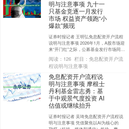
明与注意事项 九十一
只基金竞逐一月发行
市场 权益资产领跑“小
爆款”频现
证券时报记者 王明弘免息配资开户流程
说明与注意事项 2026年1月，A股市场迎
来“开门红”之际，公募基金发行市场同步
升温，91只新基金密集定档发行，创下
阅读：
126
栏目：
免息配资开户流
同期新高....
程说明与注意事项
免息配资开户流程说
明与注意事项 摩根士
丹利基金雷志勇：基
于中观景气度投资 AI
估值或继续抬升
证券时报记者 吴琦免息配资开户流程说
明与注意事项 凭借聚焦以AI为核心的
TMT（科技、媒体和通信）板块，摩根