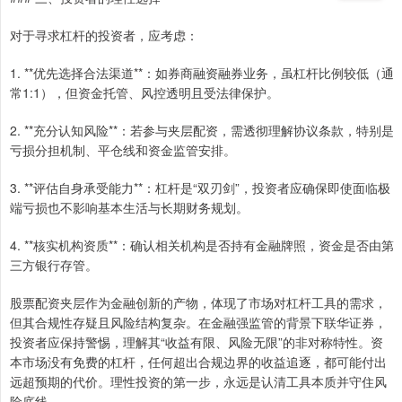
对于寻求杠杆的投资者，应考虑：
1. **优先选择合法渠道**：如券商融资融券业务，虽杠杆比例较低（通
常1:1），但资金托管、风控透明且受法律保护。
2. **充分认知风险**：若参与夹层配资，需透彻理解协议条款，特别是
亏损分担机制、平仓线和资金监管安排。
3. **评估自身承受能力**：杠杆是“双刃剑”，投资者应确保即使面临极
端亏损也不影响基本生活与长期财务规划。
4. **核实机构资质**：确认相关机构是否持有金融牌照，资金是否由第
三方银行存管。
股票配资夹层作为金融创新的产物，体现了市场对杠杆工具的需求，
但其合规性存疑且风险结构复杂。在金融强监管的背景下联华证券，
投资者应保持警惕，理解其“收益有限、风险无限”的非对称特性。资
本市场没有免费的杠杆，任何超出合规边界的收益追逐，都可能付出
远超预期的代价。理性投资的第一步，永远是认清工具本质并守住风
险底线。