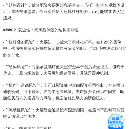
- **结构设计**：部分配资夹层通过私募基金、信托计划等合规载体设
计，试图规避监管。但若实质仍为违规杠杆融资，仍可能被穿透认定
违规。
#### 2. 安全性：高风险伴随的结构脆弱性
- **杠杆叠加风险**：夹层进一步放大了整体杠杆率。在1:2:3的案例
中，劣后投资者实际操作资金是自有资金的6倍，市场小幅波动就可能
触发平仓。
- **结构风险**：亏损承担顺序使夹层资金早于劣后承受损失，但晚于
优先。一旦市场急跌，夹层可能迅速受损，且缺乏缓冲机制。
- **操作与道德风险**：非正规配资账户常由配资公司控制，存在擅自
修改密码、挪用资金、强制平仓等风险。夹层投资者作为中间方，既
面临劣后方的投资能力风险，也面临优先级方的清偿压力。
- **流动性风险**：夹层资金通常设有固定期限，在股市下跌时可能面
临无法退出的困境。
### 三、投资者的理性选择