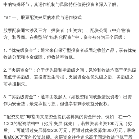
中的特殊环节，其运作机制与风险特征值得投资者深入了解。
### 一、股票配资夹层的本质与运作模式
股票配资通常涉及三方：投资者（出资方）、配资公司（中介/融资
方）和券商。在典型的**结构化配资**中，资金被分为三个层级：
1. **优先级资金**：通常来自保守型投资者或固定收益产品，享有优先
收益分配和本金保障，但收益率较低。
2. **夹层资金**：介于优先级和劣后级之间，风险和收益均高于优先级
但低于劣后级。若投资发生亏损，夹层资金在优先级之后、劣后级之
前承担损失。
3. **劣后级资金**：通常由发起人（如投资顾问或激进投资者）出资，
作为安全垫，最先承担亏损，但也享有剩余收益分配权。
**配资夹层**即指向夹层资金提供者募集的资金部分。例如，在一个
1:2:3的配资结构中（劣后:夹层:优先），若投资者出资100万元（劣
后），可能通过夹层募集200万元，再通过优先级募集300万元，最终
形成600万元的投资总额。夹层资金往往追求高于固定收益但低于股