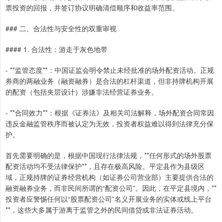
票投资的回报，并签订协议明确清偿顺序和收益率范围。
### 二、合法性与安全性的双重审视
#### 1. 合法性：游走于灰色地带
- **监管态度**：中国证监会明令禁止未经批准的场外配资活动。正规
券商的两融业务（融资融券）是合法的杠杆渠道，但非持牌机构开展
的配资（包括夹层设计）涉嫌非法经营证券业务。
- **合同效力**：根据《证券法》及相关司法解释，场外配资合同常因
违反金融监管秩序而被认定为无效，投资者权益难以得到法律充分保
护。
首先需要明确的是，根据中国现行法律法规，**任何形式的场外股票
配资活动均不受法律保护**，且存在极高风险。平定县作为县级区
域，正规持牌的证券经营机构（如证券公司营业部）主要提供合法的
融资融券业务，而非民间所谓的“配资公司”。因此，在平定县境内，**
投资者应警惕任何以“股票配资公司”名义开展业务的实体或线上平台
**，这些大多属于游离于监管之外的民间借贷或非法证券活动。