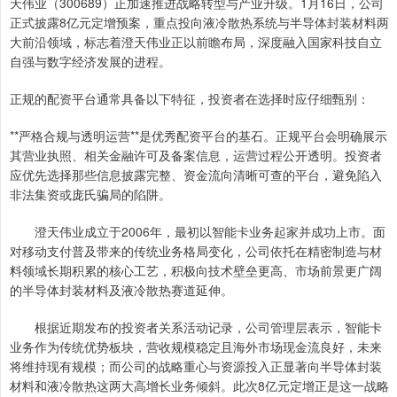
天伟业（300689）正加速推进战略转型与产业升级。1月16日，公司
正式披露8亿元定增预案，重点投向液冷散热系统与半导体封装材料两
大前沿领域，标志着澄天伟业正以前瞻布局，深度融入国家科技自立
自强与数字经济发展的进程。
正规的配资平台通常具备以下特征，投资者在选择时应仔细甄别：
**严格合规与透明运营**是优秀配资平台的基石。正规平台会明确展示
其营业执照、相关金融许可及备案信息，运营过程公开透明。投资者
应优先选择那些信息披露完整、资金流向清晰可查的平台，避免陷入
非法集资或庞氏骗局的陷阱。
澄天伟业成立于2006年，最初以智能卡业务起家并成功上市。面
对移动支付普及带来的传统业务格局变化，公司依托在精密制造与材
料领域长期积累的核心工艺，积极向技术壁垒更高、市场前景更广阔
的半导体封装材料及液冷散热赛道延伸。
根据近期发布的投资者关系活动记录，公司管理层表示，智能卡
业务作为传统优势板块，营收规模稳定且海外市场现金流良好，未来
将维持现有规模；而公司的战略重心与资源投入正显著向半导体封装
材料和液冷散热这两大高增长业务倾斜。此次8亿元定增正是这一战略