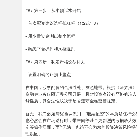
### 第三步：从小额试水开始
- 首次配资建议选择低杠杆（1:2或1:3）
- 用少量资金测试整个流程
- 熟悉平台操作和风控规则
### 第四步：制定严格交易计划
- 设置明确的止损止盈点
在中国，股票配资的合法性处于灰色地带。根据《证券法》及
资融券业务仅限证券公司开展，且对投资者设有严格的准入
贷性质，其合法性取决于是否遵守金融监管规定。
首先，我们必须清醒地认识到，“股票配资”的本质是杠杆
也必然会在市场逆行时，带来同等甚至更剧烈的亏损放大效应
定等操作层面，而**无法、也绝不会为您的投资决策风险提供
理误区。