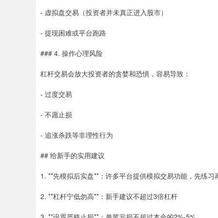
- 虚拟盘交易（投资者并未真正进入股市）
- 提现困难或平台跑路
### 4. 操作心理风险
杠杆交易会放大投资者的贪婪和恐惧，容易导致：
- 过度交易
- 不愿止损
- 追涨杀跌等非理性行为
## 给新手的实用建议
1. **先模拟后实盘**：许多平台提供模拟交易功能，先练习
2. **杠杆宁低勿高**：新手建议不超过3倍杠杆
3. **设置严格止损**：单笔亏损不超过本金的2%-5%